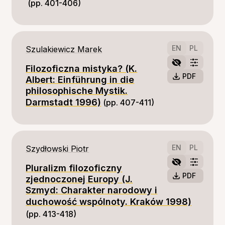
(pp. 401-406)
EN
PL
Szulakiewicz Marek
Filozoficzna mistyka? (K.
PDF
Albert: Einführung in die
philosophische Mystik.
Darmstadt 1996)
(pp. 407-411)
EN
PL
Szydłowski Piotr
Pluralizm filozoficzny
PDF
zjednoczonej Europy (J.
Szmyd: Charakter narodowy i
duchowość wspólnoty. Kraków 1998)
(pp. 413-418)