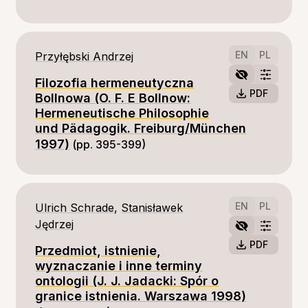
EN
PL
Przyłębski Andrzej
Filozofia hermeneutyczna
PDF
Bollnowa (O. F. E Bollnow:
Hermeneutische Philosophie
und Pädagogik. Freiburg/München
1997)
(pp. 395-399)
EN
PL
Ulrich Schrade
,
Stanisławek
Jędrzej
PDF
Przedmiot, istnienie,
wyznaczanie i inne terminy
ontologii (J. J. Jadacki: Spór o
granice istnienia. Warszawa 1998)