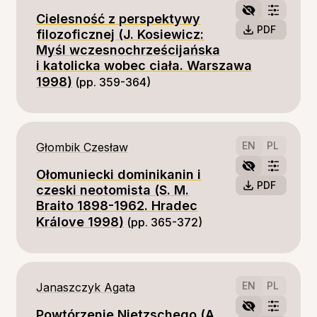
Cielesność z perspektywy
PDF
filozoficznej (J. Kosiewicz:
Myśl wczesnochrześcijańska
i katolicka wobec ciała. Warszawa
1998)
(pp. 359-364)
EN
PL
Głombik Czesław
Ołomuniecki dominikanin i
PDF
czeski neotomista (S. M.
Braito 1898-1962. Hradec
Králove 1998)
(pp. 365-372)
EN
PL
Janaszczyk Agata
Powtórzenie Nietzschego (A.