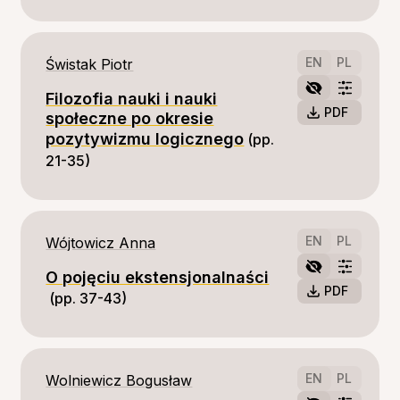
EN
PL
Świstak Piotr
Filozofia nauki i nauki
PDF
społeczne po okresie
pozytywizmu logicznego
(pp. 
21-35)
EN
PL
Wójtowicz Anna
O pojęciu ekstensjonalnaści
PDF
(pp. 37-43)
EN
PL
Wolniewicz Bogusław