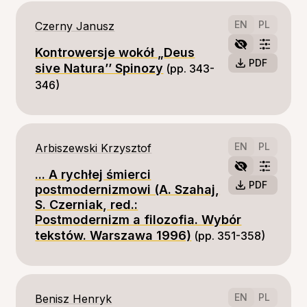
EN
PL
Czerny Janusz
Kontrowersje wokół „Deus
PDF
sive Natura’’ Spinozy
(pp. 343-
346)
EN
PL
Arbiszewski Krzysztof
... A rychłej śmierci
PDF
postmodernizmowi (A. Szahaj,
S. Czerniak, red.:
Postmodernizm a filozofia. Wybór
tekstów. Warszawa 1996)
(pp. 351-358)
EN
PL
Benisz Henryk