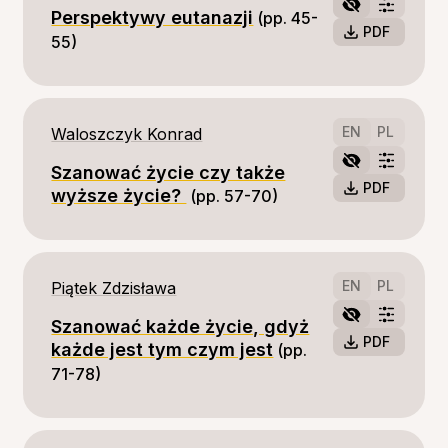
Perspektywy eutanazji
(pp. 45-
PDF
55)
EN
PL
Waloszczyk Konrad
Szanować życie czy także
PDF
wyższe życie?
(pp. 57-70)
EN
PL
Piątek Zdzisława
Szanować każde życie, gdyż
PDF
każde jest tym czym jest
(pp. 
71-78)