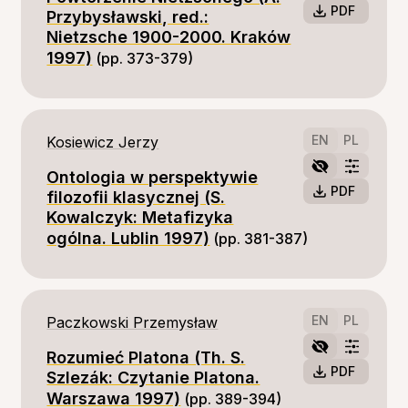
PDF
Przybysławski, red.:
Nietzsche 1900-2000. Kraków
1997)
(pp. 373-379)
EN
PL
Kosiewicz Jerzy
Ontologia w perspektywie
PDF
filozofii klasycznej (S.
Kowalczyk: Metafizyka
ogólna. Lublin 1997)
(pp. 381-387)
EN
PL
Paczkowski Przemysław
Rozumieć Platona (Th. S.
PDF
Szlezák: Czytanie Platona.
Warszawa 1997)
(pp. 389-394)