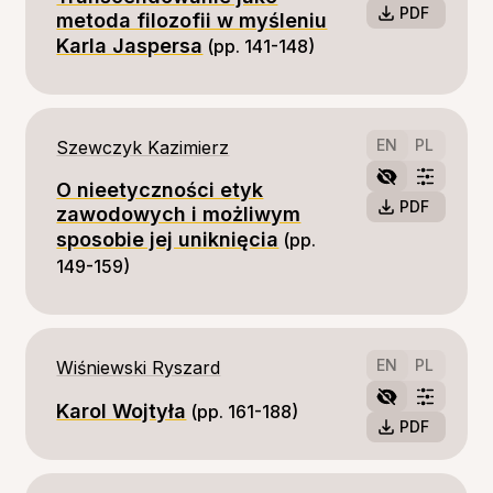
PDF
metoda filozofii w myśleniu
Karla Jaspersa
(pp. 141-148)
EN
PL
Szewczyk Kazimierz
O nieetyczności etyk
PDF
zawodowych i możliwym
sposobie jej uniknięcia
(pp. 
149-159)
EN
PL
Wiśniewski Ryszard
Karol Wojtyła
(pp. 161-188)
PDF