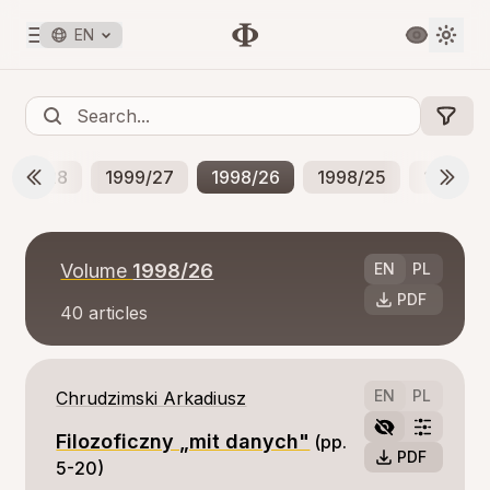
EN
1999/28
1999/27
1998/26
1998/25
1997/2
Volume
1998/26
EN
PL
PDF
40
articles
EN
PL
Chrudzimski Arkadiusz
Filozoficzny „mit danych"
(pp. 
PDF
5-20)