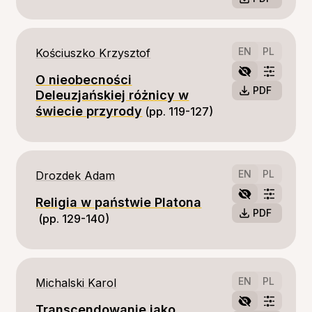
EN
PL
Kościuszko Krzysztof
O nieobecności
PDF
Deleuzjańskiej różnicy w
świecie przyrody
(pp. 119-127)
EN
PL
Drozdek Adam
Religia w państwie Platona
PDF
(pp. 129-140)
EN
PL
Michalski Karol
Transcendowanie jako