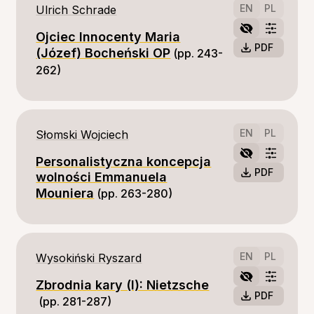
EN
PL
Ulrich Schrade
Ojciec Innocenty Maria
PDF
(Józef) Bocheński OP
(pp. 243-
262)
EN
PL
Słomski Wojciech
Personalistyczna koncepcja
PDF
wolności Emmanuela
Mouniera
(pp. 263-280)
EN
PL
Wysokiński Ryszard
Zbrodnia kary (I): Nietzsche
PDF
(pp. 281-287)