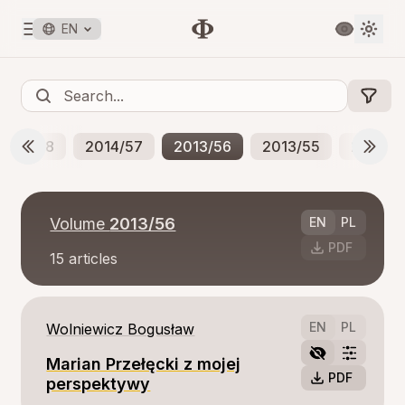
EN
2014/58
2014/57
2013/56
2013/55
2012/5
Volume
2013/56
EN
PL
PDF
15
articles
EN
PL
Wolniewicz Bogusław
Marian Przełęcki z mojej
PDF
perspektywy