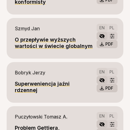
konformisty
EN
PL
Szmyd Jan
O przepływie wyższych
PDF
wartości w świecie globalnym
EN
PL
Bobryk Jerzy
Superweniencja jaźni
PDF
rdzennej
EN
PL
Puczyłowski Tomasz A.
Problem Gettiera,