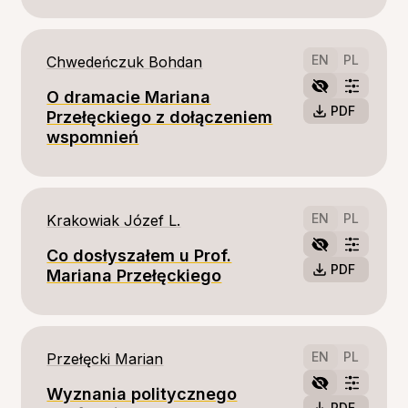
EN
PL
Chwedeńczuk Bohdan
O dramacie Mariana
PDF
Przełęckiego z dołączeniem
wspomnień
EN
PL
Krakowiak Józef L.
Co dosłyszałem u Prof.
PDF
Mariana Przełęckiego
EN
PL
Przełęcki Marian
Wyznania politycznego
PDF